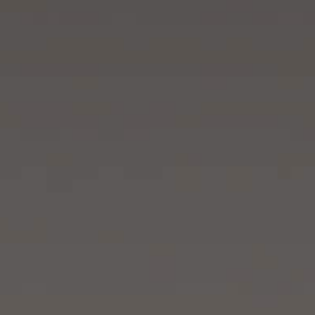
Región
Idiomas
Asia
Irak