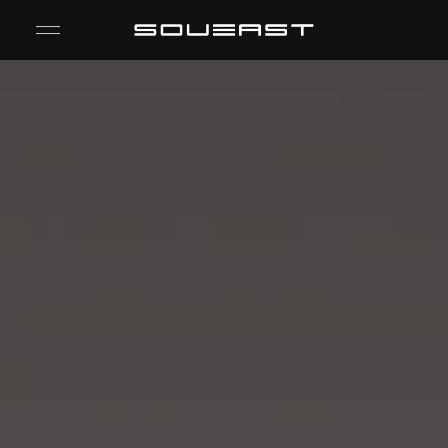
S09
S08
S07
S06
ACERCA DE SOUEAST