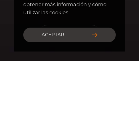
obtener más información y cómo
utilizar las cookies.
Me interesa
ACEPTAR
Resumen
.
0
.
1
0
2
1
3
.
2
.
4
.
.