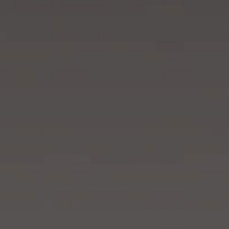
ACERCA DE NOSOTROS
INNOVACIÓN TECNOLÓGICA
HITOS
DESARROLLO TECNOLÓGICO
SERVICIO
SOSTENIBILIDAD
CALIDAD EXCELENTE
COMPROMISO DE SERVICIO
CONTÁCTENOS
CONECTIVIDAD GLOBAL
CONCESIONARIOS
POSTVENTA
REPUESTOS