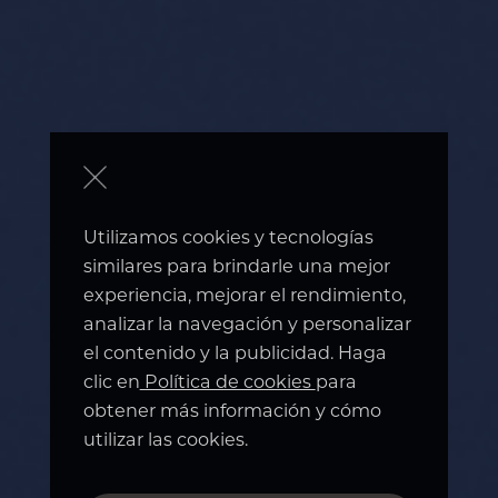
Utilizamos cookies y tecnologías
similares para brindarle una mejor
experiencia, mejorar el rendimiento,
analizar la navegación y personalizar
el contenido y la publicidad. Haga
clic en
Política de cookies
para
obtener más información y cómo
utilizar las cookies.