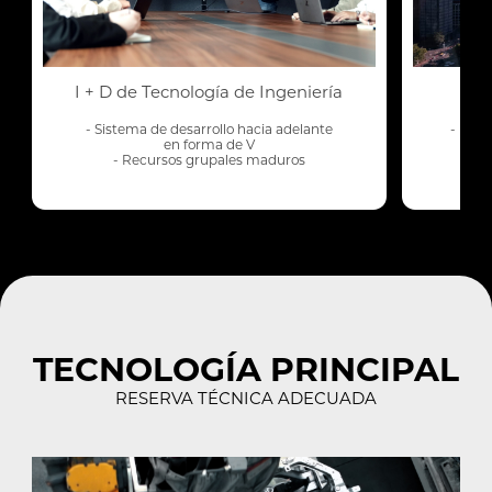
I + D de Tecnología de Ingeniería
Equ
- Sistema de desarrollo hacia adelante
- Dise
en forma de V
- Ha
- Recursos grupales maduros
TECNOLOGÍA PRINCIPAL
RESERVA TÉCNICA ADECUADA