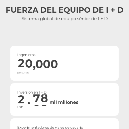
0
.
FUERZA DEL EQUIPO DE I + D
Qatar
1
0
Sistema global de equipo sénior de I + D
.
2
1
Emiratos Árabes
Unidos
0
3
2
1
.
Uzbekistán
4
3
Ingenieros
2
0
,000
5
4
.
América del Norte
3
1
6
5
0
personas
.
4
2
7
6
1
0
México
5
3
Inversión en I + D
8
7
2
.
1
mil millones
6
4
9
8
África
3
0
USD
2
7
5
9
4
1
3
8
Marruecos
Experimentadores de viajes de usuario