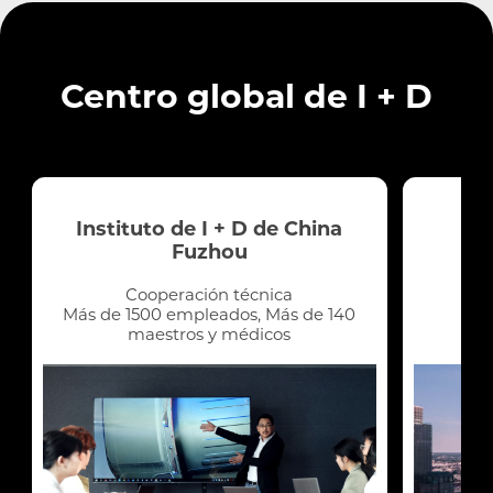
Centro global de I + D
Instituto de I + D de China
Ce
Fuzhou
Cooperación técnica
Más de 1500 empleados, Más de 140
maestros y médicos