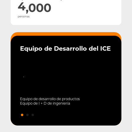
6
5
2
4
,000
9
7
6
3
5
personas
8
7
4
6
9
8
5
7
9
6
8
Equipo de Desarrollo del ICE
7
9
8
9
Equipo de desarrollo de productos
Equipo de I + D de ingeniería